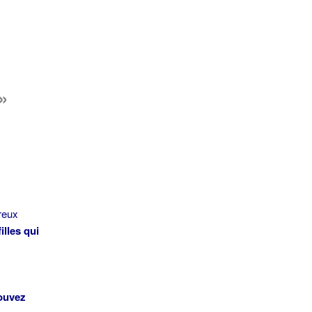
»
reux
lles qui
ouvez