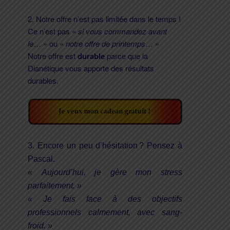
2. Notre offre n’est pas limitée dans le temps !
Ce n’est pas «
si vous commandez avant
le
… » ou «
notre offre de printemps
… »
Notre offre est
durable
parce que la
Dianétique vous apporte des résultats
durables.
3. Encore un peu d’hésitation ? Pensez à
Pascal.
« Aujourd’hui, je gère mon stress
parfaitement. »
« Je fais face à des objectifs
professionnels calmement, avec sang-
froid. »