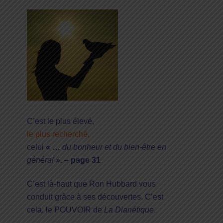
C’est le plus élevé,
le plus recherché,
celui
« …
du bonheur et du bien-être en
général
».
–
page 31
C’est là-haut que Ron Hubbard vous
conduit grâce à ses découvertes. C’est
cela, le POUVOIR de
La Dianétique
.