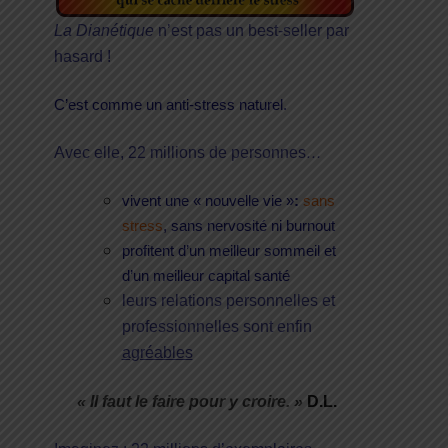
La Dianétique
n’est pas un best-seller par
hasard !
C’est comme un anti-stress naturel.
Avec elle, 22 millions de personnes
…
vivent une « nouvelle vie »
:
sans
stress
, sans nervosité ni burnout
profitent d’un meilleur sommeil et
d’un meilleur capital santé
leurs relations personnelles et
professionnelles sont enfin
agréables
« Il faut le faire pour y croire. »
D.L.