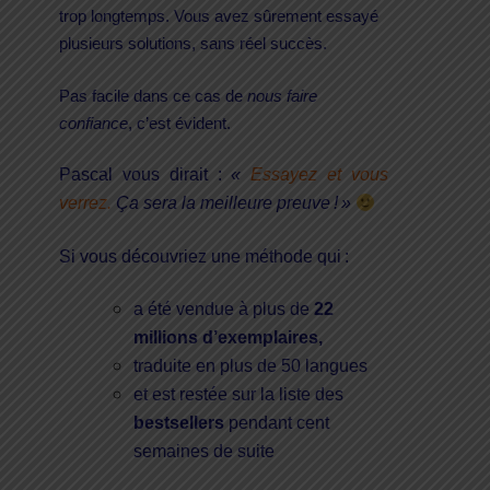
trop longtemps. Vous avez sûrement essayé
plusieurs solutions, sans réel succès.
Pas facile dans ce cas de
nous faire
confiance
, c’est évident.
Pascal vous dirait :
«
Essayez et vous
verrez.
Ça sera la meilleure preuve ! »
Si vous découvriez une méthode qui :
a été vendue à plus de
22
millions d’exemplaires,
traduite en plus de 50 langues
et est restée sur la liste des
bestsellers
pendant cent
semaines de suite