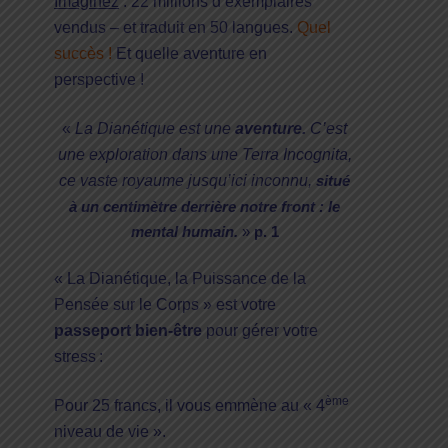
Imaginez
: 22 millions d’exemplaires
vendus – et traduit en 50 langues.
Quel
succès !
Et quelle aventure en
perspective !
«
La Dianétique est une
aventure.
C’est
une exploration dans une Terra Incognita,
ce vaste royaume jusqu’ici inconnu,
situé
à un centimètre derrière notre front : le
mental humain.
»
p. 1
« La Dianétique, la Puissance de la
Pensée sur le Corps » est votre
passeport bien-être
pour gérer votre
stress :
ème
Pour 25 francs, il vous emmène au « 4
niveau de vie ».