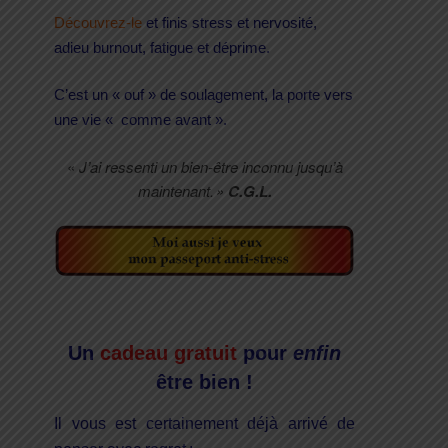
Découvrez-le
et finis stress et nervosité,
adieu burnout, fatigue et déprime.
C’est un « ouf » de soulagement, la porte vers
une vie « comme avant ».
«
J’ai ressenti un bien-être inconnu jusqu’à
maintenant. »
C.G.L.
Un
cadeau
gratuit
pour
enfin
être bien !
Il vous est certainement déjà arrivé de