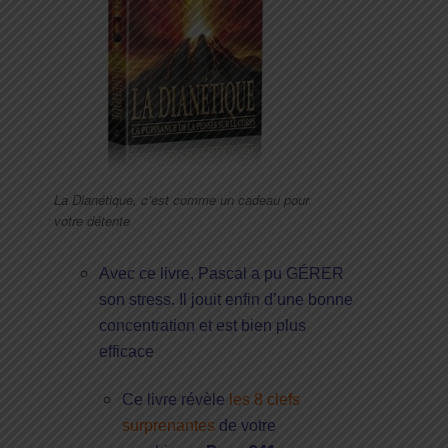
La Dianétique, c’est comme un cadeau pour
votre détente
Avec ce livre, Pascal a pu GÉRER
son stress. Il jouit enfin d’une bonne
concentration et est bien plus
efficace
Ce livre révèle
les 8 clefs
surprenantes
de votre