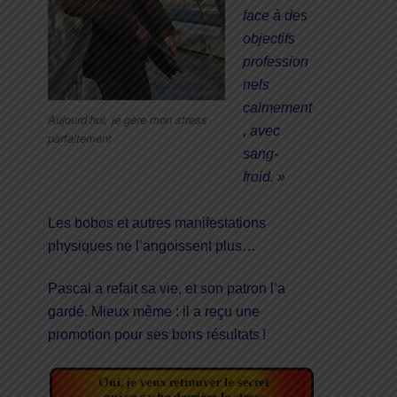
face à des
objectifs
profession
nels
calmement
Aujourd’hui, je gère mon stress
, avec
parfaitement
sang-
froid. »
Les bobos et autres manifestations
physiques ne l’angoissent plus…
Pascal a refait sa vie, et son patron l’a
gardé. Mieux même : il a reçu une
promotion pour ses bons résultats !