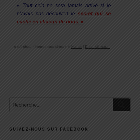
«
Tout cela ne sera jamais arrivé si je
n’avais pas découvert le
secret qui se
cache en chacun de nous. »
crédit photo « homme sous stress » ©
Kurhan
|
Dreamstime.com
Recherche
Recher
pour
:
SUIVEZ-NOUS SUR FACEBOOK