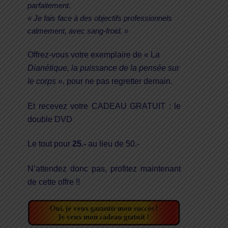
parfaitement.
« Je fais face à des objectifs professionnels
calmement, avec sang-froid. »
Offrez-vous votre exemplaire de « L
a
Dianétique, la puissance de la pensée sur
le corps »
, pour ne pas regretter demain.
Et recevez votre CADEAU GRATUIT : le
double DVD
Le tout pour
25.-
au lieu de 50.-
N’attendez donc pas, profitez maintenant
de cette offre !!