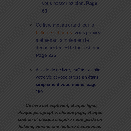
vous passeriez bien.
Page
63
Ce livre met au grand jour la
faille
de cet intrus
. Vous pouvez
maintenant simplement le
déconnecter
! Et le tour est joué.
Page 335
A l’aide de ce livre, maîtrisez enfin
votre vie et votre stress
en éta
nt
si
mplement vous-même
!
page
150
« Ce livre est captivant, chaque ligne,
chaque paragraphe, chaque page, chaque
section et chaque chapitre nous garde en
haleine, comme une histoire à suspense.