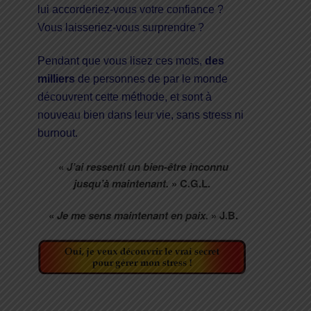
lui accorderiez-vous votre confiance ?
Vous laisseriez-vous surprendre ?
Pendant que vous lisez ces mots,
des
milliers
de personnes de par le monde
découvrent cette méthode, et sont à
nouveau bien dans leur vie, sans stress ni
burnout.
«
J’ai ressenti un bien-être inconnu
jusqu’à maintenant.
» C.G.L.
«
Je me sens maintenant en paix.
» J.B.