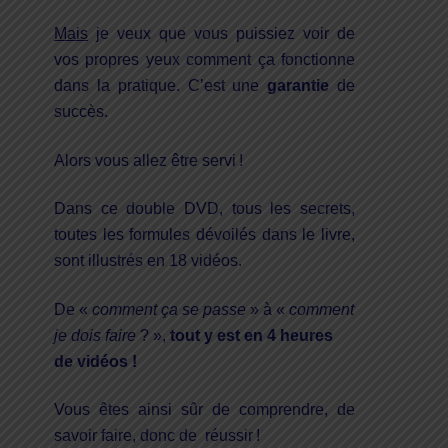
Mais
je veux que vous puissiez voir de
vos propres yeux comment ça fonctionne
dans la pratique. C’est une
garantie
de
succès.
Alors vous allez être servi !
Dans ce double DVD, tous les secrets,
toutes les formules dévoilés dans le livre,
sont illustrés en 18 vidéos.
De «
comment ça se passe
» à «
comment
je dois faire
? »,
tout y est en 4 heures
de vidéos !
Vous êtes ainsi sûr de comprendre, de
savoir faire, donc de réussir !