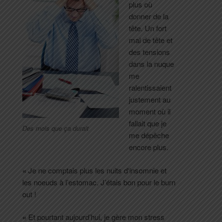
plus où
donner de la
tête. Un fort
mal de tête et
des tensions
dans la nuque
me
ralentissaient
justement au
moment où il
fallait que je
Des mois que ça durait
me dépêche
encore plus.
«
Je ne comptais plus les nuits d‘insomnie et
les noeuds à l’estomac. J’étais bon pour le burn
out !
«
Et pourtant aujourd’hui, je gère mon stress