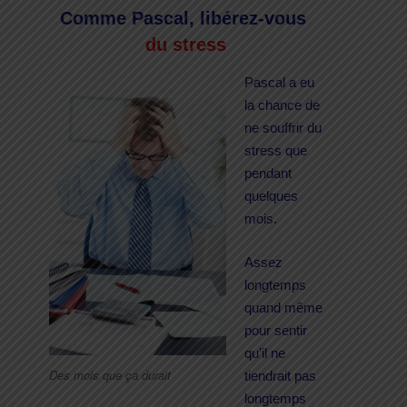
Comme Pascal, libérez-vous
du stress
Pascal a eu
la chance de
ne souffrir du
stress que
pendant
quelques
mois.
Assez
longtemps
quand même
pour sentir
qu’il ne
Des mois que ça durait
tiendrait pas
longtemps