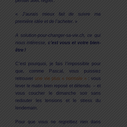
penser avec regret :
«
J’aurais mieux fait de suivre ma
première idée et de l’acheter
. »
A solution-pour-changer-sa-vie.ch, ce qui
nous intéresse,
c’est vous et votre bien-
être !
C’est pourquoi, je fais l’impossible pour
que, comme
Pascal, vous puissiez
retrouver
une vie plus « normale »
: vous
lever le matin bien reposé et détendu – et
vous coucher le dimanche soir sans
redouter les tensions et le stress du
lendemain.
Pour que vous ne regrettiez rien dans