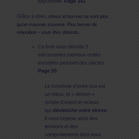
psychisme.
Page 341
Grâce à elles,
stress et burnout ne sont plus
qu’un mauvais souvenir. Plus besoin de
relaxation – vous êtes détendu.
Ce livre vous dévoile 3
mécanismes mentaux restés
invisibles pendant des siècles.
Page 55
Le troisième d’entre eux est
un intrus, le « démon »
simple d’esprit et vicieux
qui
déclenche votre stress
.
Il vous impose ainsi des
tensions et des
comportements dont vous